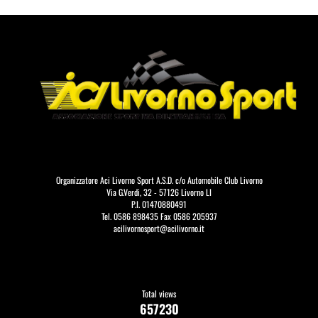
Organizzatore Aci Livorno Sport A.S.D. c/o Automobile Club Livorno
Via G.Verdi, 32 - 57126 Livorno LI
P.I. 01470880491
Tel. 0586 898435 Fax 0586 205937
acilivornosport@acilivorno.it
Total views
657230